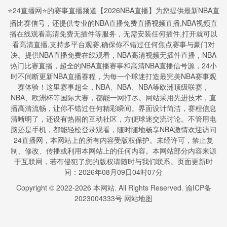
⭐️24直播网⭐️的赛事直播频道【2026NBA直播】为您提供最新NBA直
播比赛信号，还提供专业的NBA直播免费直播视频直播,NBA视频直
播在线观看高清免费无插件等服务，无需安装任何插件,打开就可以
看高清直播,支持多平台观赛,确保你不错过任何焦点赛事与豪门对
决。提供NBA直播免费在线观看，NBA高清视频无插件直播，NBA
热门比赛直播，超全的NBA直播赛事和高清NBA直播信号源，24小
时不间断更新NBA直播赛程，为每一个球迷打造最完美NBA赛事观
赛体验！这里赛事超全，NBA、NBA、NBA等欧洲顶级联赛，
NBA、欧洲杯等国际大赛，都能一网打尽。网站采用先进技术，直
播高清流畅，让你不错过任何精彩瞬间。界面设计简洁，赛程信息
清晰明了，还设有热闹的互动社区，方便球迷交流讨论。不管用电
脑还是手机，都能轻松登录观看，随时随地畅享NBA激情欢迎访问
24直播网，本网站上的所有内容受版权保护。未经许可，禁止复
制、修改、传播或利用本网站上的任何内容。本网站部分内容来源
于互联网，若有侵犯了您的版权请随时与我们联系。页面更新时
间：2026年08月09日04时07分
Copyright © 2022-
2026
本网站. All Rights Reserved.
渝ICP备
2023004333号
网站地图