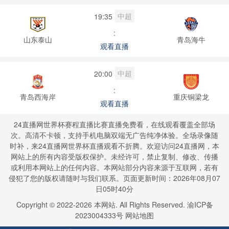
中超
19:35
:
山东泰山
青岛海牛
观看直播
中超
20:00
:
青岛西海岸
重庆铜梁龙
观看直播
24直播网世界杯赛程直播比赛直播免费看，在线观看覆盖全部场
次。高清不卡顿，支持手机电脑双端无广告纯净体验。全场录像随
时补，来24直播网世界杯直播观看不折腾。欢迎访问24直播网，本
网站上的所有内容受版权保护。未经许可，禁止复制、修改、传播
或利用本网站上的任何内容。本网站部分内容来源于互联网，若有
侵犯了您的版权请随时与我们联系。页面更新时间：2026年08月07
日05时40分
Copyright © 2022-
2026
本网站. All Rights Reserved.
渝ICP备
2023004333号
网站地图