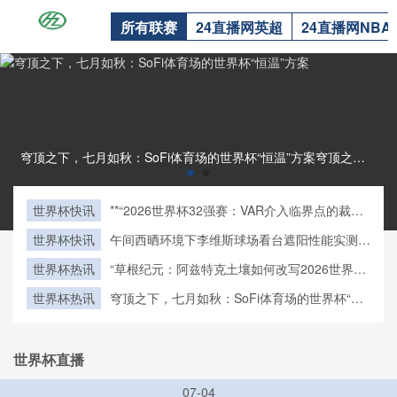
所有联赛
24直播网英超
24直播网NBA
穹顶之下，七月如秋：SoFi体育场的世界杯“恒温”方案穹顶之下，七月如秋：SoFi体育场的世界杯“恒温”方案
世界杯快讯
**“2026世界杯32强赛：VAR介入临界点的裁判
决策博弈与制度优化路径”**
世界杯快讯
午间西晒环境下李维斯球场看台遮阳性能实测与
观赛热舒适影响分析
世界杯热讯
“草根纪元：阿兹特克土壤如何改写2026世界杯
的生态密码”
世界杯热讯
穹顶之下，七月如秋：SoFi体育场的世界杯“恒
温”方案
世界杯直播
07-04