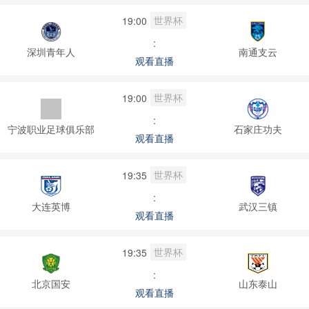
世界杯
19:00
:
深圳青年人
南通支云
观看直播
世界杯
19:00
:
宁波职业足球俱乐部
石家庄功夫
观看直播
世界杯
19:35
:
大连英博
武汉三镇
观看直播
世界杯
19:35
:
北京国安
山东泰山
观看直播