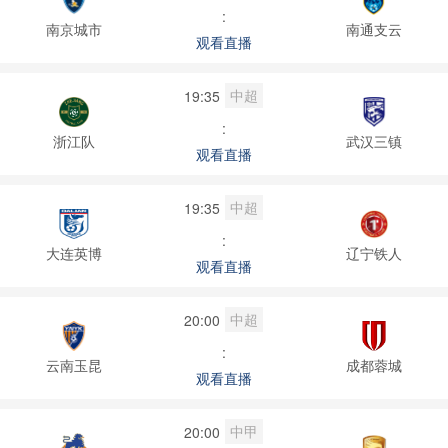
:
南京城市
南通支云
观看直播
中超
19:35
:
浙江队
武汉三镇
观看直播
中超
19:35
:
大连英博
辽宁铁人
观看直播
中超
20:00
:
云南玉昆
成都蓉城
观看直播
中甲
20:00