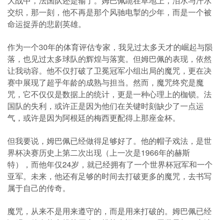
大战中，法国队还是输了。姆巴佩跪在草地上，泪水与汗水
交织，那一刻，他不再是那个风驰电掣的少年，而是一个被
命运捉弄的悲剧英雄。
作为一个30年的体育评估专家，我见过太多天才的崛起与陨
落，也见过太多球队的辉煌与落寞。但姆巴佩的表现，依然
让我动容。他不仅打破了卫冕冠军小组出局的魔咒，更在决
赛中展现了超乎年龄的成熟与担当。然而，魔咒终究是魔
咒，它不仅仅是数据上的统计，更是一种心理上的枷锁。法
国队的失利，或许正是因为他们在关键时刻缺少了一点运
气，或许是因为阿根廷的梅西更配得上那座金杯。
但我要说，姆巴佩已经做得足够好了。他的帽子戏法，是世
界杯决赛历史上第二次出现（上一次是1966年的赫斯
特），而他年仅24岁，就已经拥有了一个世界杯冠军和一个
亚军。未来，他还有足够的时间去打破更多的魔咒，去书写
属于自己的传奇。
魔咒，从来不是用来遵守的，而是用来打破的。姆巴佩已经