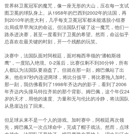
世界杯卫冕冠军的魔咒，像一座无形的大山，压在每一支试
图卫冕的球队身上。从1958年的巴西到2002年的法国，再
到2010年的意大利，几乎每支卫冕冠军都未能逃脱小组赛
出局或早早淘汰的命运。但法国队打破了这一魔咒，他们一
路杀进决赛，甚至一度看到了卫冕的希望。然而，命运似乎
总喜欢在最关键的时刻，开一个残酷的玩笑。
决赛中，法国队面对阿根廷，面对梅西率领的“潘帕斯雄
鹰”，一度陷入绝境。0-2落后，比赛仅剩不到30分钟，所有
人都以为法国队要崩盘了。但就在那一刻，姆巴佩站了出
来。他在97秒内连进两球，将比分扳平，将比赛拖入加时。
那一刻，我仿佛看到了1998年齐达内的影子，看到了2006
年齐达内头撞马特拉齐前的那个背影。姆巴佩，这个年仅24
岁的天才，用他的速度、力量和无与伦比的冷静，将法国队
从悬崖边拉了回来。
但足球从来不是一个人的游戏。加时赛中，阿根廷再次领
先，姆巴佩又一次点球命中，完成了帽子戏法。然而，点球