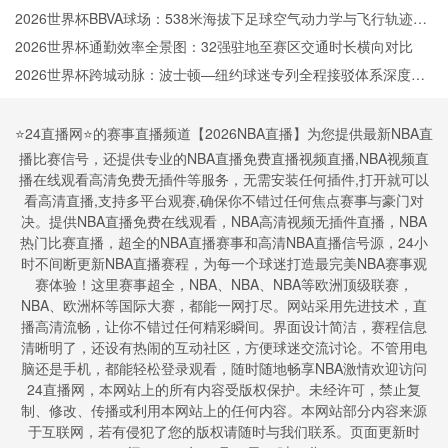
2026世界杯BBVA球场：538米海拔下足球空气动力学与飞行轨迹的
微扰动解析
2026世界杯通勤效率全景图：32强驻地至赛区交通时长横向对比
2026世界杯跨城动脉：波士顿—纽约球迷专列全程接驳体系深度拆
解
⭐️24直播网⭐️的赛事直播频道【2026NBA直播】为您提供最新NBA直
播比赛信号，还提供专业的NBA直播免费直播视频直播,NBA视频直
播在线观看高清免费无插件等服务，无需安装任何插件,打开就可以
看高清直播,支持多平台观赛,确保你不错过任何焦点赛事与豪门对
决。提供NBA直播免费在线观看，NBA高清视频无插件直播，NBA
热门比赛直播，超全的NBA直播赛事和高清NBA直播信号源，24小
时不间断更新NBA直播赛程，为每一个球迷打造最完美NBA赛事观
赛体验！这里赛事超全，NBA、NBA、NBA等欧洲顶级联赛，
NBA、欧洲杯等国际大赛，都能一网打尽。网站采用先进技术，直
播高清流畅，让你不错过任何精彩瞬间。界面设计简洁，赛程信息
清晰明了，还设有热闹的互动社区，方便球迷交流讨论。不管用电
脑还是手机，都能轻松登录观看，随时随地畅享NBA激情欢迎访问
24直播网，本网站上的所有内容受版权保护。未经许可，禁止复
制、修改、传播或利用本网站上的任何内容。本网站部分内容来源
于互联网，若有侵犯了您的版权请随时与我们联系。页面更新时