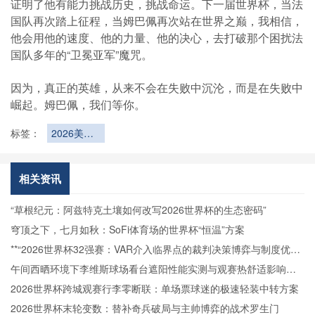
证明了他有能力挑战历史，挑战命运。下一届世界杯，当法
国队再次踏上征程，当姆巴佩再次站在世界之巅，我相信，
他会用他的速度、他的力量、他的决心，去打破那个困扰法
国队多年的“卫冕亚军”魔咒。
因为，真正的英雄，从来不会在失败中沉沦，而是在失败中
崛起。姆巴佩，我们等你。
标签：
2026美加
墨世界杯各
赛区交通可
达性对比分
相关资讯
析
“草根纪元：阿兹特克土壤如何改写2026世界杯的生态密码”
穹顶之下，七月如秋：SoFi体育场的世界杯“恒温”方案
**“2026世界杯32强赛：VAR介入临界点的裁判决策博弈与制度优化
路径”**
午间西晒环境下李维斯球场看台遮阳性能实测与观赛热舒适影响分
析
2026世界杯跨城观赛行李零断联：单场票球迷的极速轻装中转方案
2026世界杯末轮变数：替补奇兵破局与主帅博弈的战术罗生门