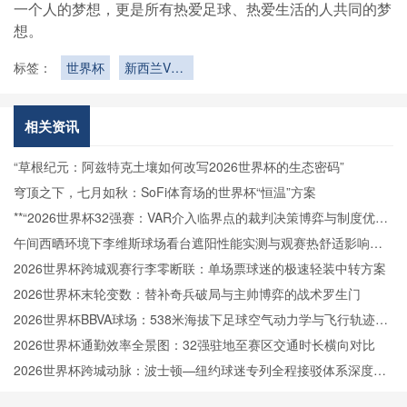
一个人的梦想，更是所有热爱足球、热爱生活的人共同的梦
想。
标签：
世界杯
新西兰VS
埃及新西兰
VS埃及直
播
相关资讯
“草根纪元：阿兹特克土壤如何改写2026世界杯的生态密码”
穹顶之下，七月如秋：SoFi体育场的世界杯“恒温”方案
**“2026世界杯32强赛：VAR介入临界点的裁判决策博弈与制度优化
路径”**
午间西晒环境下李维斯球场看台遮阳性能实测与观赛热舒适影响分
析
2026世界杯跨城观赛行李零断联：单场票球迷的极速轻装中转方案
2026世界杯末轮变数：替补奇兵破局与主帅博弈的战术罗生门
2026世界杯BBVA球场：538米海拔下足球空气动力学与飞行轨迹的
微扰动解析
2026世界杯通勤效率全景图：32强驻地至赛区交通时长横向对比
2026世界杯跨城动脉：波士顿—纽约球迷专列全程接驳体系深度拆
解