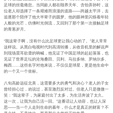
足球的丝毫倦怠。当同龄人都在颐养天年、含饴弄孙时，这
位老人却选择了一条艰难而浪漫的道路——跨越太平洋，去
追逐那个陪伴了他大半辈子的圆梦。他的眼神里闪烁着年轻
人般的光芒，仿佛时光倒流，又回到了那个第一次接触足球
的青葱岁月。
“我这辈子啊，没有什么比足球更让我心动的了。”老人常常
这样说。从黑白电视时代到高清转播，从收音机里的解说声
到现场震耳欲聋的呐喊，他见证了中国足球的起起落落，也
见证了世界足坛的沧海桑田。贝利、马拉多纳、罗纳尔多、
梅西……这些名字对他来说，不仅仅是球星，更是他生命中
的一个又一个坐标。
八旬高龄远征北美，这需要多大的勇气和决心？老人的子女
曾经担心过，劝说过，甚至激烈反对过。但老人只是微微一
笑：“我这辈子，为家庭付出了太多，为生活奔波了太久。
这一次，让我为自己活一回。”这番话让人动容，也让人深
思——当一个人走到生命的暮年，什么才是真正的财富？不