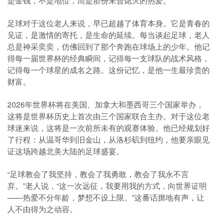
是金钱，不是地位，而是那份未曾熄灭的热爱。
足球对于这位老人来说，早已超越了体育本身。它是青春的
见证，是激情的寄托，是生命的延续。每当谈起足球，老人
总是神采奕奕，仿佛回到了那个奔跑在球场上的少年。他记
得每一届世界杯的经典瞬间，记得每一支球队的战术风格，
记得每一个球星的成名之路。这份记忆，是他一生最珍贵的
财富。
2026年世界杯将在美国、加拿大和墨西哥三个国家举办，
这将是世界杯历史上首次由三个国家联合主办。对于这位老
球迷来说，这将是一次前所未有的观赛体验。他已经规划好
了行程：从温哥华到旧金山，从洛杉矶到纽约，他要亲眼见
证这场跨越北美大陆的足球盛宴。
“足球教会了我坚持，教会了我勇敢，教会了我永不言
弃。”老人说，“这一次远征，我要用我的方式，向世界证明
——热爱不分年龄，梦想不设上限。”这番话掷地有声，让
人不由得为之动容。