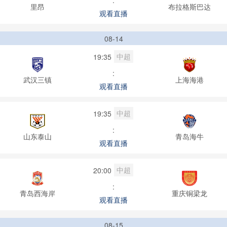
:
里昂
布拉格斯巴达
观看直播
08-14
中超
19:35
:
武汉三镇
上海海港
观看直播
中超
19:35
:
山东泰山
青岛海牛
观看直播
中超
20:00
:
青岛西海岸
重庆铜梁龙
观看直播
08-15