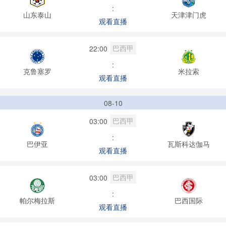
:
山东泰山
天津津门虎
观看直播
巴西甲
22:00
:
克鲁塞罗
米拉索
观看直播
08-10
巴西甲
03:00
:
巴伊亚
瓦斯科达伽马
观看直播
巴西甲
03:00
:
帕尔梅拉斯
巴西国际
观看直播