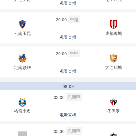
观看直播
中超
20:00
:
云南玉昆
成都蓉城
观看直播
中甲
20:00
:
定南赣联
大连鲲城
观看直播
08-09
巴西甲
03:00
:
格雷米奥
圣保罗
观看直播
巴西甲
05:30