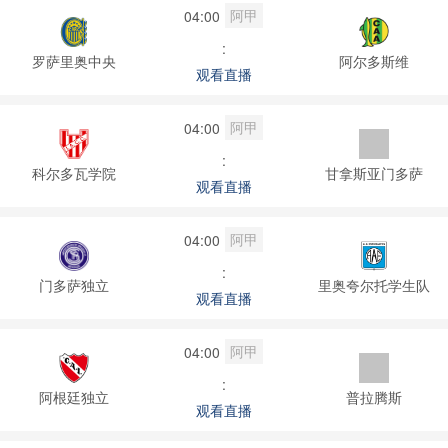
阿甲
04:00
:
罗萨里奥中央
阿尔多斯维
观看直播
阿甲
04:00
:
科尔多瓦学院
甘拿斯亚门多萨
观看直播
阿甲
04:00
:
门多萨独立
里奥夸尔托学生队
观看直播
阿甲
04:00
:
阿根廷独立
普拉腾斯
观看直播