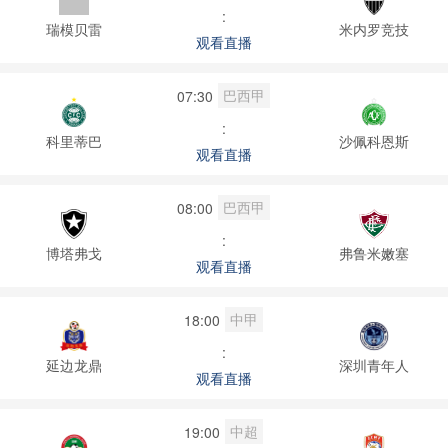
:
瑞模贝雷
米内罗竞技
观看直播
巴西甲
07:30
:
科里蒂巴
沙佩科恩斯
观看直播
巴西甲
08:00
:
博塔弗戈
弗鲁米嫩塞
观看直播
中甲
18:00
:
延边龙鼎
深圳青年人
观看直播
中超
19:00