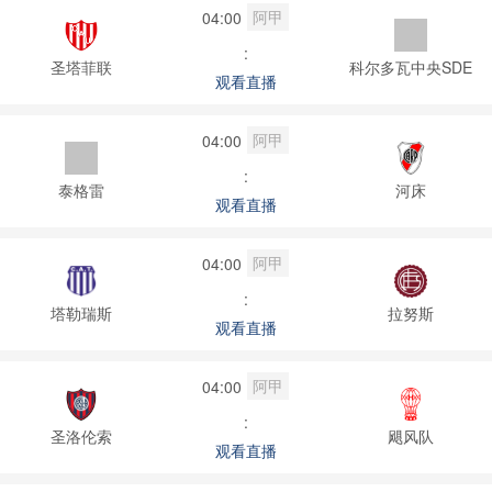
阿甲
04:00
:
圣塔菲联
科尔多瓦中央SDE
观看直播
阿甲
04:00
:
泰格雷
河床
观看直播
阿甲
04:00
:
塔勒瑞斯
拉努斯
观看直播
阿甲
04:00
:
圣洛伦索
飓风队
观看直播