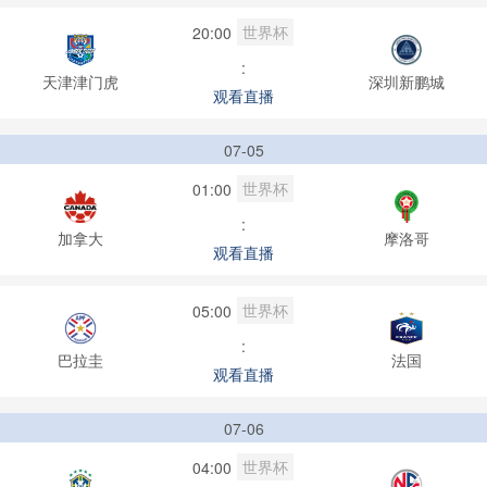
世界杯
20:00
:
天津津门虎
深圳新鹏城
观看直播
07-05
世界杯
01:00
:
加拿大
摩洛哥
观看直播
世界杯
05:00
:
巴拉圭
法国
观看直播
07-06
世界杯
04:00