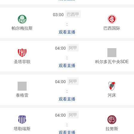
巴西甲
03:00
:
帕尔梅拉斯
巴西国际
观看直播
阿甲
04:00
:
圣塔菲联
科尔多瓦中央SDE
观看直播
阿甲
04:00
:
泰格雷
河床
观看直播
阿甲
04:00
:
塔勒瑞斯
拉努斯
观看直播