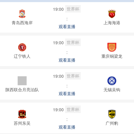
世界杯
19:00
:
青岛西海岸
上海海港
观看直播
世界杯
19:00
:
辽宁铁人
重庆铜梁龙
观看直播
世界杯
19:00
:
陕西联合月亮泊队
无锡吴钩
观看直播
世界杯
19:00
:
苏州东吴
广州豹
观看直播