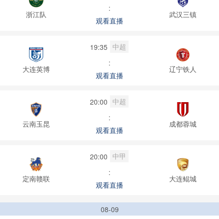
:
浙江队
武汉三镇
观看直播
中超
19:35
:
大连英博
辽宁铁人
观看直播
中超
20:00
:
云南玉昆
成都蓉城
观看直播
中甲
20:00
:
定南赣联
大连鲲城
观看直播
08-09