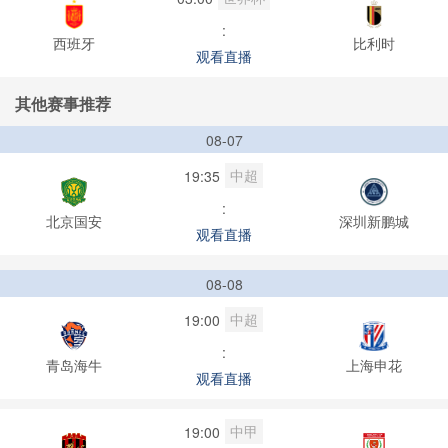
:
西班牙
比利时
观看直播
其他赛事推荐
08-07
中超
19:35
:
北京国安
深圳新鹏城
观看直播
08-08
中超
19:00
:
青岛海牛
上海申花
观看直播
中甲
19:00