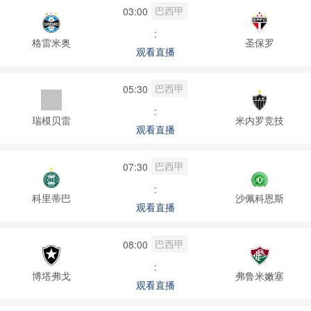
巴西甲
03:00
:
格雷米奥
圣保罗
观看直播
巴西甲
05:30
:
瑞模贝雷
米内罗竞技
观看直播
巴西甲
07:30
:
科里蒂巴
沙佩科恩斯
观看直播
巴西甲
08:00
:
博塔弗戈
弗鲁米嫩塞
观看直播