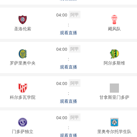
阿甲
04:00
:
圣洛伦索
飓风队
观看直播
阿甲
04:00
:
罗萨里奥中央
阿尔多斯维
观看直播
阿甲
04:00
:
科尔多瓦学院
甘拿斯亚门多萨
观看直播
阿甲
04:00
:
门多萨独立
里奥夸尔托学生队
观看直播