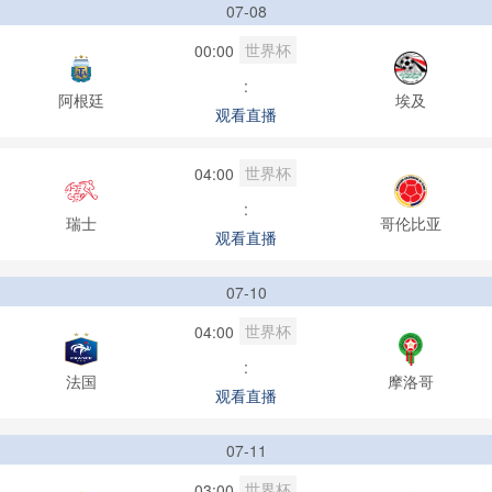
07-08
世界杯
00:00
:
阿根廷
埃及
观看直播
世界杯
04:00
:
瑞士
哥伦比亚
观看直播
07-10
世界杯
04:00
:
法国
摩洛哥
观看直播
07-11
世界杯
03:00