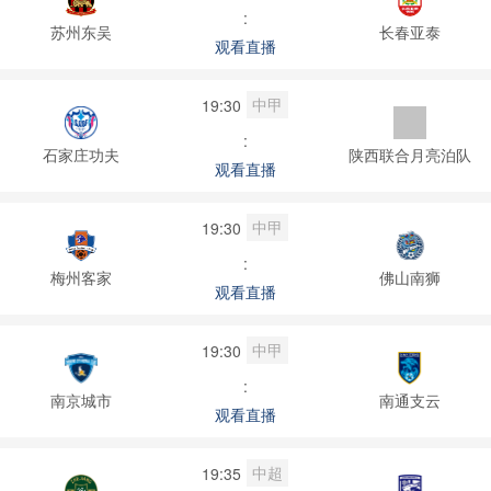
:
苏州东吴
长春亚泰
观看直播
中甲
19:30
:
石家庄功夫
陕西联合月亮泊队
观看直播
中甲
19:30
:
梅州客家
佛山南狮
观看直播
中甲
19:30
:
南京城市
南通支云
观看直播
中超
19:35