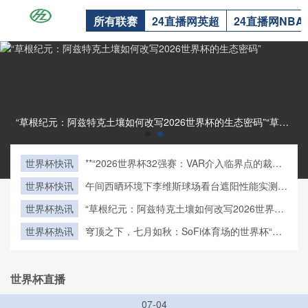
所有联赛
24直播网英超
24直播网NBA
“草根纪元：阿兹特克土壤如何改写2026世界杯的生态密码”“草根纪元：阿兹特克土壤如何改写2026世界杯的生态密码”
世界杯快讯
**“2026世界杯32强赛：VAR介入临界点的裁判
决策博弈与制度优化路径”**
世界杯快讯
午间西晒环境下李维斯球场看台遮阳性能实测与
观赛热舒适影响分析
世界杯热讯
“草根纪元：阿兹特克土壤如何改写2026世界杯
的生态密码”
世界杯热讯
穹顶之下，七月如秋：SoFi体育场的世界杯“恒
温”方案
世界杯直播
07-04