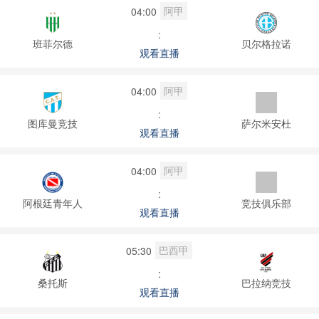
阿甲
04:00
:
班菲尔德
贝尔格拉诺
观看直播
阿甲
04:00
:
图库曼竞技
萨尔米安杜
观看直播
阿甲
04:00
:
阿根廷青年人
竞技俱乐部
观看直播
巴西甲
05:30
:
桑托斯
巴拉纳竞技
观看直播