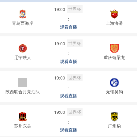
世界杯
19:00
:
青岛西海岸
上海海港
观看直播
世界杯
19:00
:
辽宁铁人
重庆铜梁龙
观看直播
世界杯
19:00
:
陕西联合月亮泊队
无锡吴钩
观看直播
世界杯
19:00
:
苏州东吴
广州豹
观看直播