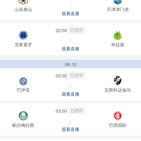
:
山东泰山
天津津门虎
观看直播
巴西甲
22:00
:
克鲁塞罗
米拉索
观看直播
08-10
巴西甲
03:00
:
巴伊亚
瓦斯科达伽马
观看直播
巴西甲
03:00
:
帕尔梅拉斯
巴西国际
观看直播