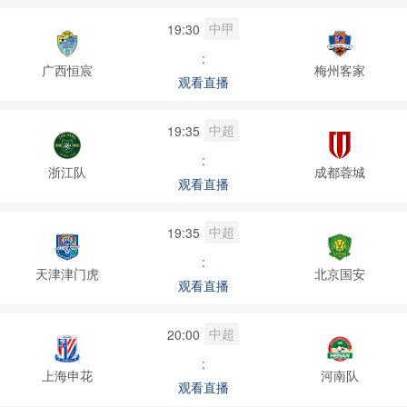
中甲
19:30
:
广西恒宸
梅州客家
观看直播
中超
19:35
:
浙江队
成都蓉城
观看直播
中超
19:35
:
天津津门虎
北京国安
观看直播
中超
20:00
:
上海申花
河南队
观看直播