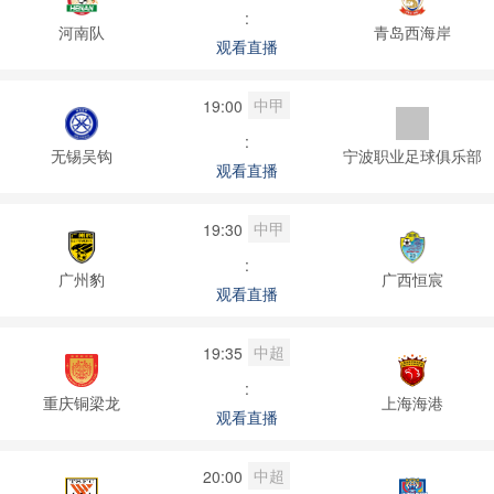
:
河南队
青岛西海岸
观看直播
中甲
19:00
:
无锡吴钩
宁波职业足球俱乐部
观看直播
中甲
19:30
:
广州豹
广西恒宸
观看直播
中超
19:35
:
重庆铜梁龙
上海海港
观看直播
中超
20:00