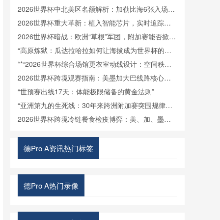
接驳体系深度拆解
2026世界杯中北美区名额解析：加勒比海6张入场券
将如何分配
2026世界杯重大革新：植入智能芯片，实时追踪射
门速度
2026世界杯暗战：欧洲“草根”军团，附加赛能否掀起
腥风血雨？
“高原炼狱：瓜达拉哈拉如何让海拔成为世界杯的隐
形裁判”
**“2026世界杯综合场馆更衣室动线设计：空间秩序
重塑与运行效能提升策略”**
2026世界杯跨境观赛指南：美墨加大巴线路核心要
点解析
“世预赛出线17天：体能极限储备的黄金法则”
“亚洲第九的生死线：30年来跨洲附加赛突围规律与
北美世界杯前景”
2026世界杯跨境冷链餐食检疫博弈：美、加、墨三
国标准体系角力
德Pro A资讯热门标签
德Pro A热门录像