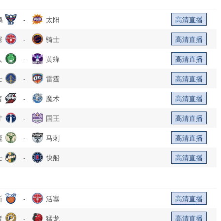
鹕
-
太阳
高清直播
塞
-
骑士
高清直播
人
-
黄蜂
高清直播
士
-
雷霆
高清直播
者
-
魔术
高清直播
才
-
国王
高清直播
鹿
-
马刺
高清直播
士
-
快船
高清直播
斯
-
活塞
高清直播
者
-
猛龙
高清直播