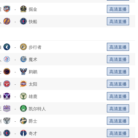
霆
-
掘金
高清直播
人
-
快船
高清直播
狼
-
步行者
高清直播
人
-
魔术
高清直播
士
-
鹈鹕
高清直播
塞
-
太阳
高清直播
蜂
-
雄鹿
高清直播
王
-
凯尔特人
高清直播
刺
-
爵士
高清直播
船
-
奇才
高清直播