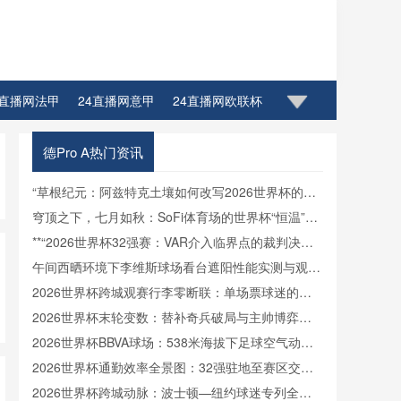
4直播网法甲
24直播网意甲
24直播网欧联杯
德Pro A热门资讯
“草根纪元：阿兹特克土壤如何改写2026世界杯的生
态密码”
穹顶之下，七月如秋：SoFi体育场的世界杯“恒温”方
案
**“2026世界杯32强赛：VAR介入临界点的裁判决策
博弈与制度优化路径”**
午间西晒环境下李维斯球场看台遮阳性能实测与观赛
热舒适影响分析
2026世界杯跨城观赛行李零断联：单场票球迷的极
速轻装中转方案
2026世界杯末轮变数：替补奇兵破局与主帅博弈的
战术罗生门
2026世界杯BBVA球场：538米海拔下足球空气动力
学与飞行轨迹的微扰动解析
2026世界杯通勤效率全景图：32强驻地至赛区交通
时长横向对比
2026世界杯跨城动脉：波士顿—纽约球迷专列全程