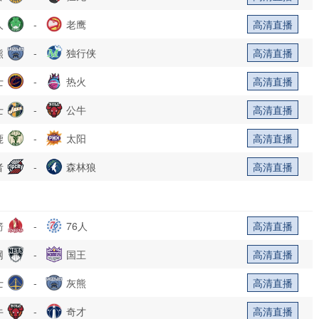
人
-
老鹰
高清直播
熊
-
独行侠
高清直播
士
-
热火
高清直播
士
-
公牛
高清直播
鹿
-
太阳
高清直播
者
-
森林狼
高清直播
箭
-
76人
高清直播
网
-
国王
高清直播
士
-
灰熊
高清直播
牛
-
奇才
高清直播