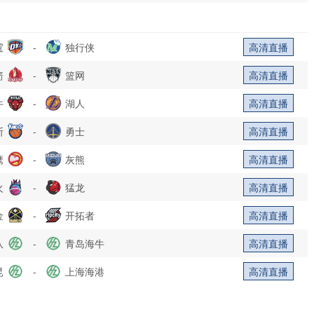
霆
-
独行侠
高清直播
箭
-
篮网
高清直播
牛
-
湖人
高清直播
斯
-
勇士
高清直播
鹰
-
灰熊
高清直播
火
-
猛龙
高清直播
金
-
开拓者
高清直播
队
-
青岛海牛
高清直播
昆
-
上海海港
高清直播