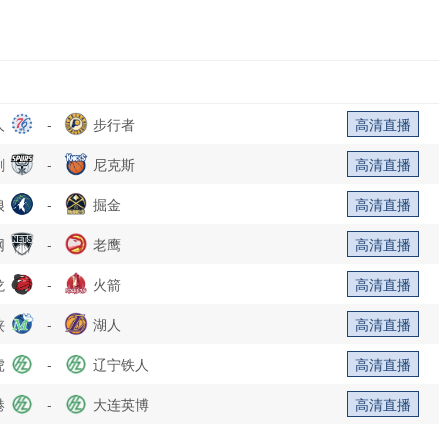
人
-
步行者
高清直播
刺
-
尼克斯
高清直播
狼
-
掘金
高清直播
网
-
老鹰
高清直播
龙
-
火箭
高清直播
侠
-
湖人
高清直播
虎
-
辽宁铁人
高清直播
港
-
大连英博
高清直播