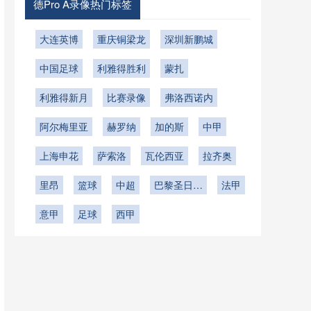
德Pro A录像热门标签
大连英博
重庆铜梁龙
深圳新鹏城
中国足球
利雅得胜利
蒙扎
利雅得新月
比赛录像
弗洛西诺内
阿尔梅里亚
赫罗纳
加的斯
中甲
上海申花
萨索洛
瓦伦西亚
拉齐奥
里昂
篮球
中超
巴黎圣日耳
法甲
曼
意甲
足球
西甲