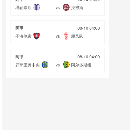
塔勒瑞斯
拉努斯
vs
阿甲
08-10 04:00
圣洛伦索
飓风队
vs
阿甲
08-10 04:00
罗萨里奥中央
阿尔多斯维
vs
阿甲
08-10 04:00
科尔多瓦学院
甘拿斯亚门多萨
vs
阿甲
08-10 04:00
门多萨独立
里奥夸尔托学生
vs
队