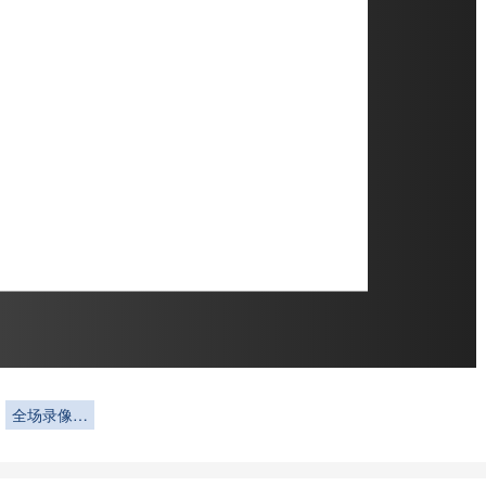
全场录像回
放