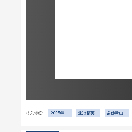
相关标签:
2025年12
亚冠精英联
柔佛新山vs
月9日
赛东亚区第
上海海港
6轮