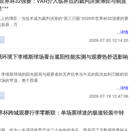
026世界杯32强赛：VAR介入临界点的裁判决策博弈与制度
杯“恒温”方
”**
案
点上的博弈：当技术成为裁判决策的“第三只眼”2026年世界杯32强赛的赛
光如昼，万
...详情
世
2026-07-20 12:14:20
强
介
晒环境下李维斯球场看台遮阳性能实测与观赛热舒适影响
的
博
优
：李维斯球场的阳光困局与观赛者的无声抗争当午后的阳光如利刃般斜切
*
球场的穹顶，整个西看
...详情
环
2026-07-19 12:47:06
斯
遮
6世界杯跨城观赛行李零断联：单场票球迷的极速轻装中转
测
舒
析
问题。作为一名浸淫体育产业三十余年的老兵，我亲历了无数届世界杯从