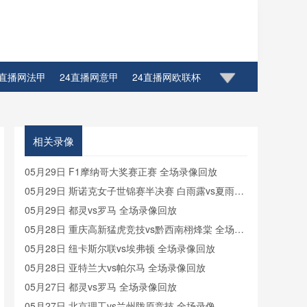
4直播网法甲
24直播网意甲
24直播网欧联杯
相关录像
05月29日 F1摩纳哥大奖赛正赛 全场录像回放
05月29日 斯诺克女子世锦赛半决赛 白雨露vs夏雨滢
全场录像回放
05月29日 都灵vs罗马 全场录像回放
05月28日 重庆高新猛虎竞技vs黔西南栩烽棠 全场录
像
05月28日 纽卡斯尔联vs埃弗顿 全场录像回放
05月28日 亚特兰大vs帕尔马 全场录像回放
05月27日 都灵vs罗马 全场录像回放
05月27日 北京理工vs兰州陇原竞技 全场录像