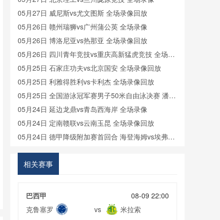
05月27日 威尼斯vs尤文图斯 全场录像回放
05月26日 赣州瑞狮vs广州蒲公英 全场录像
05月26日 博洛尼亚vs热那亚 全场录像回放
05月26日 四川青年竞技vs重庆高新猛虎竞技 全场录
像
05月25日 石家庄功夫vs北京国安 全场录像回放
05月25日 利雅得胜利vs卡利杰 全场录像回放
05月25日 全国游泳冠军赛男子50米自由泳决赛 潘展
乐 全场录像回放
05月24日 延边龙鼎vs青岛西海岸 全场录像
05月24日 定南赣联vs云南玉昆 全场录像回放
05月24日 德甲降级附加赛首回合 海登海姆vs埃弗斯
堡 全场录像
05月23日 广西恒宸vs梅州客家 全场录像回放
相关赛事
05月23日 利雅得胜利vs卡利杰 全场录像
05月23日 利雅得胜利vs卡利杰 全场录像回放
05月22日 深圳青年人vs大连英博 全场录像回放
巴西甲
08-09 22:00
05月22日 石家庄功夫vs北京国安 全场录像
克鲁塞罗
米拉索
vs
05月22日 定南赣联vs云南玉昆 全场录像