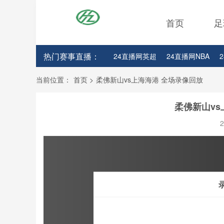
首页
足
热门赛事直播：
24直播网英超
24直播网NBA
24直播网亚洲杯
24直播网世亚预
当前位置：
首页
>
柔佛新山vs上海海港 全场录像回放
柔佛新山vs
2