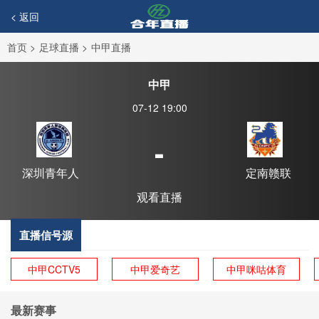
< 返回
首页
>
足球直播
>
中甲直播
中甲
07-12 19:00
-
深圳青年人
定南赣联
观看直播
直播信号源
中甲CCTV5
中甲爱奇艺
中甲咪咕体育
最新赛事