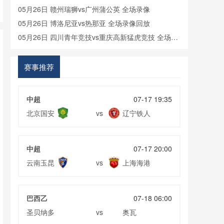
05月26日 赣州瑞狮vs广州蒲公英 全场录像
05月26日 博洛尼亚vs热那亚 全场录像回放
05月26日 四川青年竞技vs重庆高新猛虎竞技 全场录
像
05月25日 石家庄功夫vs北京国安 全场录像回放
05月25日 利雅得胜利vs卡利杰 全场录像回放
赛事推荐
05月25日 全国游泳冠军赛男子50米自由泳决赛 潘展
乐 全场录像回放
05月24日 延边龙鼎vs青岛西海岸 全场录像
中超
07-17 19:35
05月24日 定南赣联vs云南玉昆 全场录像回放
北京国安
辽宁铁人
vs
05月24日 德甲降级附加赛首回合 海登海姆vs埃弗斯
堡 全场录像
05月23日 广西恒宸vs梅州客家 全场录像回放
中超
07-17 20:00
05月23日 利雅得胜利vs卡利杰 全场录像
云南玉昆
上海海港
vs
05月23日 利雅得胜利vs卡利杰 全场录像回放
05月22日 深圳青年人vs大连英博 全场录像回放
05月22日 石家庄功夫vs北京国安 全场录像
巴西乙
07-18 06:00
05月22日 定南赣联vs云南玉昆 全场录像
圣贝纳多
奥瓦
vs
05月21日 皇家社会vs赫罗纳 全场录像回放