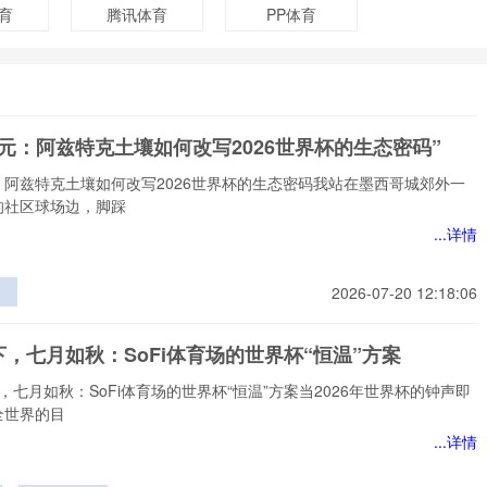
育
腾讯体育
PP体育
元：阿兹特克土壤如何改写2026世界杯的生态密码”
：阿兹特克土壤如何改写2026世界杯的生态密码我站在墨西哥城郊外一
的社区球场边，脚踩
...详情
2026-07-20 12:18:06
特
何
，七月如秋：SoFi体育场的世界杯“恒温”方案
6
生
，七月如秋：SoFi体育场的世界杯“恒温”方案当2026年世界杯的钟声即
全世界的目
...详情