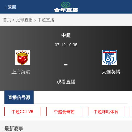
< 返回
首页
>
足球直播
>
中超直播
中超
07-12 19:35
-
上海海港
大连英博
观看直播
直播信号源
中超CCTV5
中超爱奇艺
中超咪咕体育
最新赛事