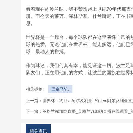
看着现在的波兰队，我不禁想起上世纪70年代那
册。而今天的莱万、泽林斯基、什琴斯尼，正在书
息。
世界杯是一个舞台，每个球队都在这里演绎自己的
球的热爱。无论他们在世界杯上能走多远，他们已
球，最动人的拼搏。
作为球迷，我们何其有幸，能见证这一切。波兰足
队友们，正在用他们的方式，让波兰的国旗在世界
相关标签:
巴拿马VS
克罗地亚直
上一篇：
世界杯：约旦vs阿尔及利亚_约旦vs阿尔及利亚直
播巴拿马
VS克罗地
下一篇：
英格兰vs加纳直播_英格兰vs加纳直播在线观看_
亚在线直播
相关资讯