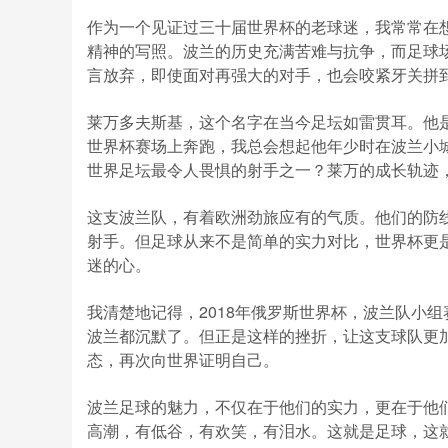
作为一个见证过三十届世界杯的老球迷，我常常在
精神的写照。波兰的历史充满苦难与抗争，而足球
言放弃，即使面对再强大的对手，也会咬紧牙关拼
莱万多夫斯基，这个名字在当今足坛如雷贯耳。他
世界杯赛场上奔跑，我总会想起他年少时在波兰小
世界足坛最令人畏惧的射手之一？莱万的成长轨迹
这支波兰队，有着欧洲劲旅应有的气质。他们的防
射手。但足球从来不是简单的实力对比，世界杯更
迷的心。
我清楚地记得，2018年俄罗斯世界杯，波兰队小
波兰都沉默了。但正是这样的挫折，让这支球队更
态，再次向世界证明自己。
波兰足球的魅力，不仅在于他们的实力，更在于他
高潮，有低谷，有欢笑，有泪水。这就是足球，这