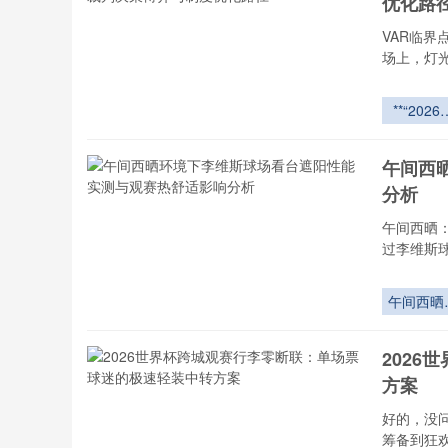
优化路径
VAR临界
场上，灯
**“2026
界杯32
赛：VAR
午间西
入临界点
分析
裁判决策
弈与制度
午间西晒
化路径”*
过李维斯
午间西晒
境下李维
球场看台
202
阳性能实
方案
与观赛热
适影响分
好的，没
筹备到狂