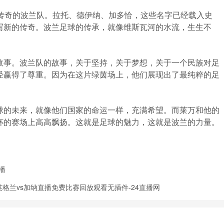
支传奇的波兰队。拉托、德伊纳、加多恰，这些名字已经载入史
写新的传奇。波兰足球的传承，就像维斯瓦河的水流，生生不
故事。波兰队的故事，关于坚持，关于梦想，关于一个民族对足
经赢得了尊重。因为在这片绿茵场上，他们展现出了最纯粹的足
球的未来，就像他们国家的命运一样，充满希望。而莱万和他的
杯的赛场上高高飘扬。这就是足球的魅力，这就是波兰的力量。
播
英格兰vs加纳直播免费比赛回放观看无插件-24直播网