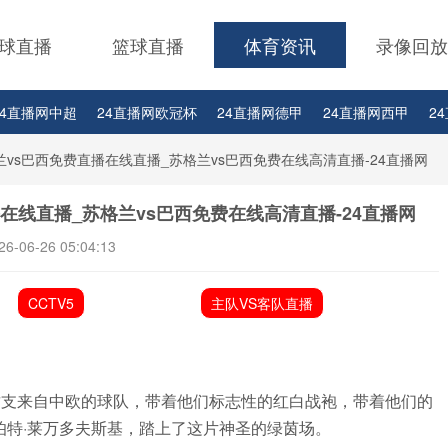
球直播
篮球直播
体育资讯
录像回放
24直播网中超
24直播网欧冠杯
24直播网德甲
24直播网西甲
2
24直播网中甲
24直播网日职联
24直播网韩K联
兰vs巴西免费直播在线直播_苏格兰vs巴西免费在线高清直播-24直播网
在线直播_苏格兰vs巴西免费在线高清直播-24直播网
26-06-26 05:04:13
CCTV5
主队VS客队直播
这支来自中欧的球队，带着他们标志性的红白战袍，带着他们的
伯特·莱万多夫斯基，踏上了这片神圣的绿茵场。