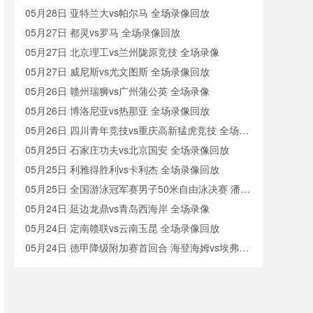
05月28日 亚特兰大vs帕尔马 全场录像回放
05月27日 都灵vs罗马 全场录像回放
05月27日 北京理工vs兰州陇原竞技 全场录像
05月27日 威尼斯vs尤文图斯 全场录像回放
05月26日 赣州瑞狮vs广州蒲公英 全场录像
05月26日 博洛尼亚vs热那亚 全场录像回放
05月26日 四川青年竞技vs重庆高新猛虎竞技 全场录
像
05月25日 石家庄功夫vs北京国安 全场录像回放
05月25日 利雅得胜利vs卡利杰 全场录像回放
05月25日 全国游泳冠军赛男子50米自由泳决赛 潘展
乐 全场录像回放
05月24日 延边龙鼎vs青岛西海岸 全场录像
05月24日 定南赣联vs云南玉昆 全场录像回放
05月24日 德甲降级附加赛首回合 海登海姆vs埃弗斯
堡 全场录像
05月23日 广西恒宸vs梅州客家 全场录像回放
05月23日 利雅得胜利vs卡利杰 全场录像
05月23日 利雅得胜利vs卡利杰 全场录像回放