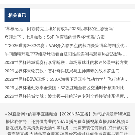
拉克直播法
国VS伊拉
克在线直播
相关资讯
“草根纪元：阿兹特克土壤如何改写2026世界杯的生态密码”
穹顶之下，七月如秋：SoFi体育场的世界杯“恒温”方案
**“2026世界杯32强赛：VAR介入临界点的裁判决策博弈与制度优化
路径”**
午间西晒环境下李维斯球场看台遮阳性能实测与观赛热舒适影响分
析
2026世界杯跨城观赛行李零断联：单场票球迷的极速轻装中转方案
2026世界杯末轮变数：替补奇兵破局与主帅博弈的战术罗生门
2026世界杯BBVA球场：538米海拔下足球空气动力学与飞行轨迹的
微扰动解析
2026世界杯通勤效率全景图：32强驻地至赛区交通时长横向对比
2026世界杯跨城动脉：波士顿—纽约球迷专列全程接驳体系深度拆
解
⭐️24直播网⭐️的赛事直播频道【2026NBA直播】为您提供最新NBA直
播比赛信号，还提供专业的NBA直播免费直播视频直播,NBA视频直
播在线观看高清免费无插件等服务，无需安装任何插件,打开就可以
看高清直播,支持多平台观赛,确保你不错过任何焦点赛事与豪门对