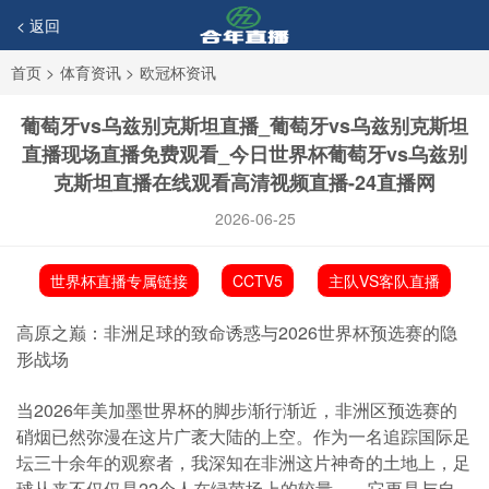
< 返回
首页
>
体育资讯
>
欧冠杯资讯
葡萄牙vs乌兹别克斯坦直播_葡萄牙vs乌兹别克斯坦
直播现场直播免费观看_今日世界杯葡萄牙vs乌兹别
克斯坦直播在线观看高清视频直播-24直播网
2026-06-25
世界杯直播专属链接
CCTV5
主队VS客队直播
高原之巅：非洲足球的致命诱惑与2026世界杯预选赛的隐
形战场
当2026年美加墨世界杯的脚步渐行渐近，非洲区预选赛的
硝烟已然弥漫在这片广袤大陆的上空。作为一名追踪国际足
坛三十余年的观察者，我深知在非洲这片神奇的土地上，足
球从来不仅仅是22个人在绿茵场上的较量——它更是与自