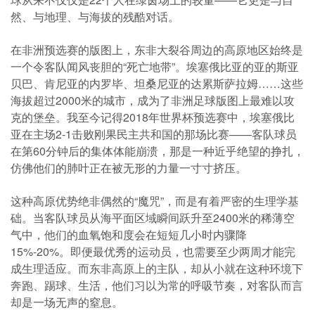
然、与地理、与海拔的残酷对话。
在非洲预选赛的版图上，东非大裂谷周边的高原地区始终是
一个令客队闻风丧胆的“死亡地带”。埃塞俄比亚的亚的斯亚
贝巴、肯尼亚的内罗毕、坦桑尼亚的达累斯萨拉姆……这些
海拔超过2000米的城市，成为了非洲足球版图上最难以攻
克的堡垒。我至今记得2018年世界杯预选赛中，埃塞俄比
亚在主场2-1击败刚果民主共和国的那场比赛——客队球员
在第60分钟后的集体体能崩溃，那是一种近乎绝望的挣扎，
仿佛他们的肺叶正在被无形的力量一寸寸挤压。
这种高原优势绝非偶然的“魔咒”，而是有着严密的生理学基
础。当客队球员从海平面区域瞬间跃升至2400米的稀薄空
气中，他们的血氧饱和度会在短短几小时内骤降
15%-20%。即便最优秀的运动员，也需要至少两周才能完
成生理适应。而东非高原上的主队，却从小就在这种环境下
奔跑、踢球、生活，他们习以为常的呼吸节奏，对客队而言
却是一场无声的窒息。