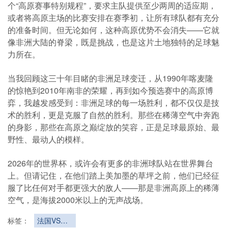
个“高原赛事特别规程”，要求主队提供至少两周的适应期，
或者将高原主场的比赛安排在赛季初，让所有球队都有充分
的准备时间。但无论如何，这种高原优势不会消失——它就
像非洲大陆的脊梁，既是挑战，也是这片土地独特的足球魅
力所在。
当我回顾这三十年目睹的非洲足球变迁，从1990年喀麦隆
的惊艳到2010年南非的荣耀，再到如今预选赛中的高原博
弈，我越发感受到：非洲足球的每一场胜利，都不仅仅是技
术的胜利，更是克服了自然的胜利。那些在稀薄空气中奔跑
的身影，那些在高原之巅绽放的笑容，正是足球最原始、最
野性、最动人的模样。
2026年的世界杯，或许会有更多的非洲球队站在世界舞台
上。但请记住，在他们踏上美加墨的草坪之前，他们已经征
服了比任何对手都更强大的敌人——那是非洲高原上的稀薄
空气，是海拔2000米以上的无声战场。
标签：
法国VS伊