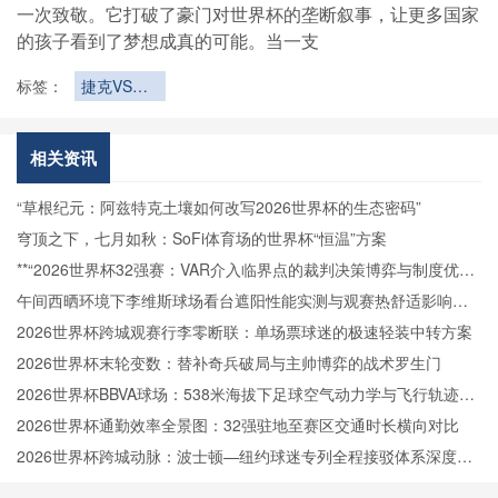
一次致敬。它打破了豪门对世界杯的垄断叙事，让更多国家
的孩子看到了梦想成真的可能。当一支
标签：
捷克VS墨
西哥直播捷
克VS墨西
哥在线直播
相关资讯
“草根纪元：阿兹特克土壤如何改写2026世界杯的生态密码”
穹顶之下，七月如秋：SoFi体育场的世界杯“恒温”方案
**“2026世界杯32强赛：VAR介入临界点的裁判决策博弈与制度优化
路径”**
午间西晒环境下李维斯球场看台遮阳性能实测与观赛热舒适影响分
析
2026世界杯跨城观赛行李零断联：单场票球迷的极速轻装中转方案
2026世界杯末轮变数：替补奇兵破局与主帅博弈的战术罗生门
2026世界杯BBVA球场：538米海拔下足球空气动力学与飞行轨迹的
微扰动解析
2026世界杯通勤效率全景图：32强驻地至赛区交通时长横向对比
2026世界杯跨城动脉：波士顿—纽约球迷专列全程接驳体系深度拆
解