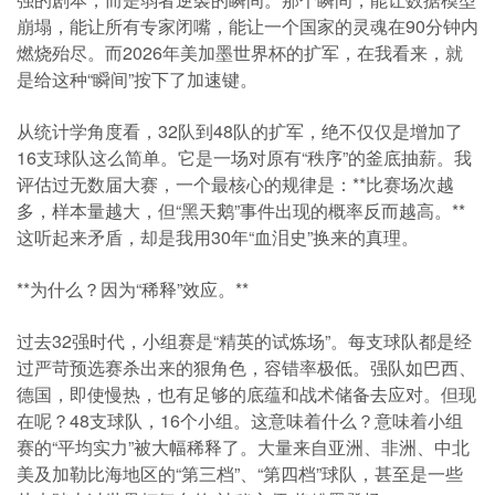
崩塌，能让所有专家闭嘴，能让一个国家的灵魂在90分钟内
燃烧殆尽。而2026年美加墨世界杯的扩军，在我看来，就
是给这种“瞬间”按下了加速键。
从统计学角度看，32队到48队的扩军，绝不仅仅是增加了
16支球队这么简单。它是一场对原有“秩序”的釜底抽薪。我
评估过无数届大赛，一个最核心的规律是：**比赛场次越
多，样本量越大，但“黑天鹅”事件出现的概率反而越高。**
这听起来矛盾，却是我用30年“血泪史”换来的真理。
**为什么？因为“稀释”效应。**
过去32强时代，小组赛是“精英的试炼场”。每支球队都是经
过严苛预选赛杀出来的狠角色，容错率极低。强队如巴西、
德国，即使慢热，也有足够的底蕴和战术储备去应对。但现
在呢？48支球队，16个小组。这意味着什么？意味着小组
赛的“平均实力”被大幅稀释了。大量来自亚洲、非洲、中北
美及加勒比海地区的“第三档”、“第四档”球队，甚至是一些