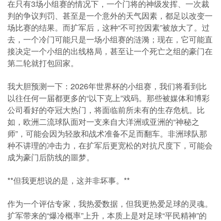
在只有3场小组赛的情况下，一个门将的神级发挥、一次裁
判的争议判罚、甚至是一个意外的天气因素，都足以改变一
场比赛的结果。而扩军后，这种“不可控因素”被放大了。过
去，一个冷门可能只是一场小组赛的涟漪；现在，它可能直
接决定一个小组的出线格局，甚至让一个死亡之组的豪门在
第二轮就打包回家。
我大胆预测一下：2026年世界杯的小组赛，我们将看到比
以往任何一届都更多的“以下克上”戏码。那些被媒体和博彩
公司看好的夺冠大热门，将面临前所未有的生存危机。比
如，欧洲二流球队面对一支来自大洋洲或亚洲的“神秘之
师”，可能会因为轻敌和战术准备不足而翻车。非洲球队那
种不讲理的冲击力，在扩军后更宽松的对抗尺度下，可能会
成为豪门后防线的噩梦。
**但我更想说的是，这并非坏事。**
作为一个评估专家，我热爱数据，但我更热爱足球的灵魂。
扩军带来的“爆冷概率”上升，本质上是对足球“平民精神”的