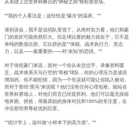
从未踏上过世界杯舞台的“神秘之师”将粉墨登场。
**我的个人看法是：这恰恰是“爆冷”的温床。**
请别误会，我不是说弱队变强了。从绝对实力看，他们和豪
门的差距可能依然巨大。但足球比赛的魅力就在于，它不是
单纯的数值比拼。它比拼的是**体能、战术执行力、意志
力，以及——最重要的——对“未知”的恐惧。**
对于传统豪门来说，面对一个你从未交过手、录像资料匮
乏、战术体系天马行空的“草根”球队，你的心理压力是成倍
增加的。你不能犯错，因为一个失误就可能让你陷入被动。
而对于那些“黑马”来说呢？他们没有任何心理包袱。能站在
世界杯赛场上，对他们而言已经是胜利。他们可以毫无保留
地奔跑、拼抢，用最原始的身体对抗和100%的专注度，去
冲击那些养尊处优的巨星。
**统计学上，这叫做“小样本下的高方差”。**