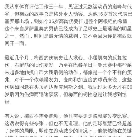
我从事体育评估工作三十年，见证过无数运动员的巅峰与低
谷，但梅西的故事总是格外令人动容。从他16岁首次代表巴
塞罗那出场，到如今35岁高龄仍要扛起整个阿根廷的希望，
这个来自罗萨里奥的男孩已经成为了足球史上最璀璨的明星
之一。然而，时间是最无情的裁判，它不会因为你是梅西就
网开一面。
最近几个月，梅西的伤病史让人揪心。小腿肌肉的反复拉
伤，右腿筋的旧伤复发，乃至在巴黎圣日耳曼比赛中那些越
来越多地触摸自己大腿后侧的动作，都像是一个个不祥的预
兆。对于一个依赖爆发力、变向和加速度的球员来说，这些
伤病如同悬在头顶的达摩克利斯之剑。我见过太多天才在30
岁后因为伤病而迅速陨落，但梅西的韧性总是让我感到惊
讶。
有人说，梅西不需要跑动，他只需要走走路就能改变比赛。
这话说得有些夸张，但也不无道理。他的足球智慧已经超越
了身体的局限，即使在跑动减少的情况下，他依然能在关键