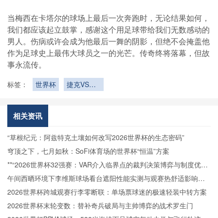
当梅西在卡塔尔的球场上最后一次奔跑时，无论结果如何，
我们都应该起立鼓掌，感谢这个用足球带给我们无数感动的
男人。伤病或许会成为他最后一舞的阴影，但绝不会掩盖他
作为足球史上最伟大球员之一的光芒。传奇终将落幕，但故
事永流传。
标签：
世界杯
捷克VS墨
西哥捷克
VS墨西哥
直播
相关资讯
“草根纪元：阿兹特克土壤如何改写2026世界杯的生态密码”
穹顶之下，七月如秋：SoFi体育场的世界杯“恒温”方案
**“2026世界杯32强赛：VAR介入临界点的裁判决策博弈与制度优化
路径”**
午间西晒环境下李维斯球场看台遮阳性能实测与观赛热舒适影响分
析
2026世界杯跨城观赛行李零断联：单场票球迷的极速轻装中转方案
2026世界杯末轮变数：替补奇兵破局与主帅博弈的战术罗生门