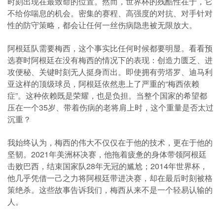
时刻出现在最致命的位置。然而，世界杯的残酷性在于，它
不给你喘息的机会。密集的赛程、高强度的对抗、对手针对
性的防守策略，都会让任何一丝伤病隐患被无限放大。
阿根廷队需要梅西，这个事实比任何时候都要明显。看看预
选赛时阿根廷在没有梅西的情况下的表现：创造力匮乏、进
攻便秘、关键时刻无人挺身而出。即使拥有劳塔罗、迪马利
亚这样的顶级球员，阿根廷依然患上了严重的“梅西依赖
症”。这种依赖既是荣耀，也是负担。当整个国家的希望都
压在一个35岁、带着伤病的老将肩上时，这个重量是否太过
沉重？
我始终认为，梅西的伟大不仅仅在于他的技术，更在于他的
坚韧。2021年美洲杯决赛，他拖着疲惫的身体带领阿根廷
击败巴西，结束国家队28年无冠的尴尬；2014年世界杯，
他几乎凭借一己之力将阿根廷带进决赛，却在最后时刻被格
策绝杀。这些故事告诉我们，梅西从来不是一个轻易认输的
人。