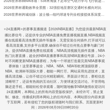
2026世界杯BBVA球场：538米海拔下足球空气动力学与飞行轨迹的
微扰动解析
2026世界杯通勤效率全景图：32强驻地至赛区交通时长横向对比
2026世界杯跨城动脉：波士顿—纽约球迷专列全程接驳体系深度拆
解
⭐️24直播网⭐️的赛事直播频道【2026NBA直播】为您提供最新NBA直
播比赛信号，还提供专业的NBA直播免费直播视频直播,NBA视频直
播在线观看高清免费无插件等服务，无需安装任何插件,打开就可以
看高清直播,支持多平台观赛,确保你不错过任何焦点赛事与豪门对
决。提供NBA直播免费在线观看，NBA高清视频无插件直播，NBA
热门比赛直播，超全的NBA直播赛事和高清NBA直播信号源，24小
时不间断更新NBA直播赛程，为每一个球迷打造最完美NBA赛事观
赛体验！这里赛事超全，NBA、NBA、NBA等欧洲顶级联赛，
NBA、欧洲杯等国际大赛，都能一网打尽。网站采用先进技术，直
播高清流畅，让你不错过任何精彩瞬间。界面设计简洁，赛程信息
清晰明了，还设有热闹的互动社区，方便球迷交流讨论。不管用电
脑还是手机，都能轻松登录观看，随时随地畅享NBA激情欢迎访问
24直播网，本网站上的所有内容受版权保护。未经许可，禁止复
制、修改、传播或利用本网站上的任何内容。本网站部分内容来源
于互联网，若有侵犯了您的版权请随时与我们联系。页面更新时
间：2026年08月09日09时20分