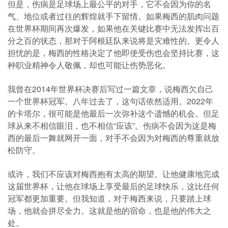
但是，伤病是足球场上最公平的对手，它不会因为你的名
气、地位或者过往的辉煌就手下留情。如果梅西的肌肉问题
在世界杯期间再次爆发，如果他在关键比赛中无法发挥出百
分之百的状态，那对于阿根廷队来说将是灾难性的。更令人
担忧的是，梅西的性格决定了他即使受伤也会坚持比赛，这
种职业精神令人敬佩，却也可能让伤势恶化。
我曾在2014年世界杯决赛后写过一篇文章，说梅西欠自己
一个世界杯冠军。八年过去了，这句话依然适用。2022年
的卡塔尔，很可能是他最后一次弥补这个遗憾的机会。但足
球从来不相信眼泪，也不相信“应该”。伤病不会因为这是梅
西的最后一舞就网开一面，对手不会因为对梅西的尊重就放
松防守。
或许，我们不应该对梅西抱有太高的期望。让他健康地完成
这届世界杯，让他在球场上享受最后的足球快乐，这比任何
冠军都更加重要。但我知道，对于梅西来说，只要踏上球
场，他就会拼尽全力。这就是他的宿命，也是他的伟大之
处。