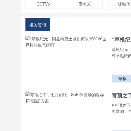
CCTV5
爱奇艺
咪咕体
相关资讯
“草根纪
草根纪元
处不起眼
“草根纪
元：阿兹
克土壤如
穹顶之下
改写202
世界杯的
#穹顶之下
态密码”
将敲响，