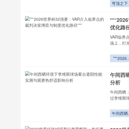
穹顶之下
**“2
优化路径
VAR临界
场上，灯
**“2026
界杯32
赛：VAR
午间西
入临界点
分析
裁判决策
弈与制度
午间西晒
化路径”*
过李维斯
午间西晒
境下李维
球场看台