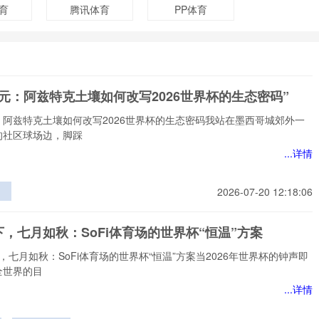
育
腾讯体育
PP体育
元：阿兹特克土壤如何改写2026世界杯的生态密码”
：阿兹特克土壤如何改写2026世界杯的生态密码我站在墨西哥城郊外一
的社区球场边，脚踩
...详情
2026-07-20 12:18:06
特
何
，七月如秋：SoFi体育场的世界杯“恒温”方案
6
生
，七月如秋：SoFi体育场的世界杯“恒温”方案当2026年世界杯的钟声即
全世界的目
...详情